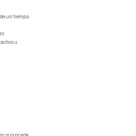
 de un tiempo
to
tactos u
ón si procede