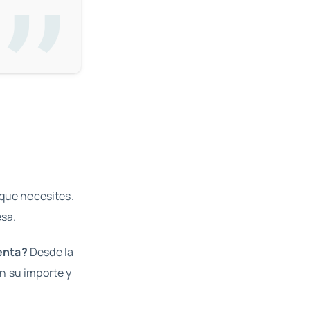
 que necesites.
esa.
enta?
Desde la
on su importe y