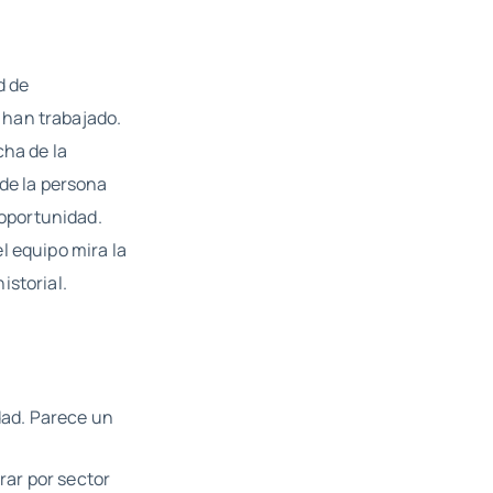
d de
 han trabajado.
cha de la
 de la persona
 oportunidad.
l equipo mira la
istorial.
dad. Parece un
rar por sector