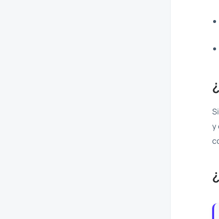
S
y
c
¿