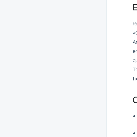
R
«
A
e
q
T
f