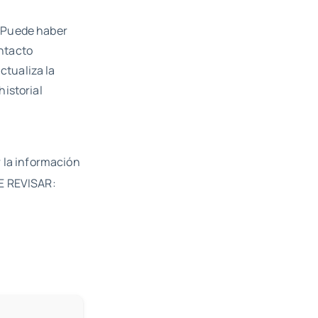
. Puede haber
ontacto
ctualiza la
historial
r la información
E REVISAR: