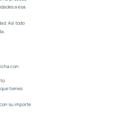
nidades a esa
ad. Así todo
da.
ficha con:
cto
 que tienes
, con su importe