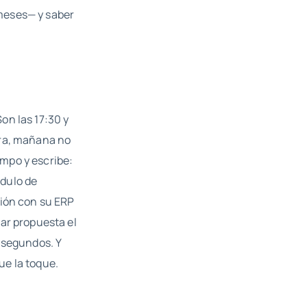
meses— y saber
on las 17:30 y
ora, mañana no
iempo y escribe:
ódulo de
ción con su ERP
iar propuesta el
 segundos. Y
ue la toque.