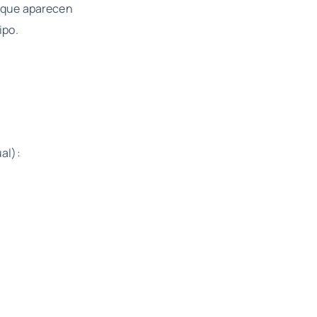
es que aparecen
ipo.
al):