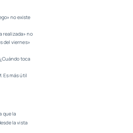
uego» no existe
da realizada» no
s del viernes»
. ¿Cuándo toca
. Es más útil
a que la
desde la vista