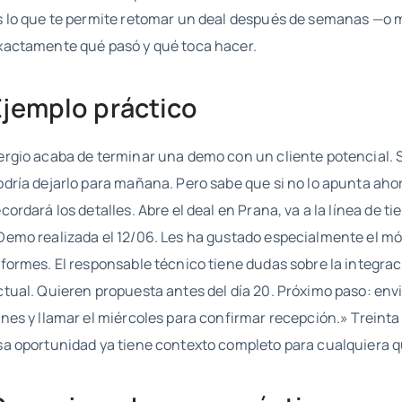
s lo que te permite retomar un deal después de semanas —o 
xactamente qué pasó y qué toca hacer.
Ejemplo práctico
ergio acaba de terminar una demo con un cliente potencial. S
odría dejarlo para mañana. Pero sabe que si no lo apunta ah
ecordará los detalles. Abre el deal en Prana, va a la línea de t
Demo realizada el 12/06. Les ha gustado especialmente el m
nformes. El responsable técnico tiene dudas sobre la integra
ctual. Quieren propuesta antes del día 20. Próximo paso: env
unes y llamar el miércoles para confirmar recepción.» Treinta
sa oportunidad ya tiene contexto completo para cualquiera q