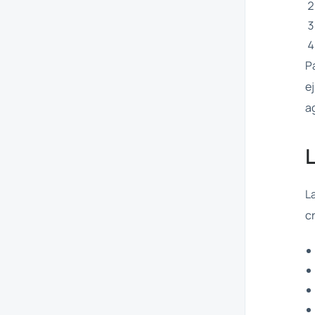
P
e
a
L
c