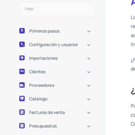
L
r
Primeros pasos
a
l
Configuración y usuarios
Importaciones
¿
d
Clientes
Proveedores
Catálogo
P
Facturas de venta
c
C
Presupuestos