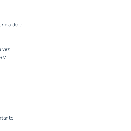
ancia de lo
a vez
CRM
rtante