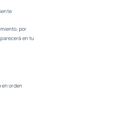
diente
imiento, por
Aparecerá en tu
o en orden