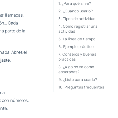
¿Para qué sirve?
¿Cuándo usarlo?
as: llamadas,
Tipos de actividad
ión… Cada
Cómo registrar una
a parte de la
actividad
La línea de tiempo
Ejemplo práctico
nada. Abres el
Consejos y buenas
prácticas
jaste.
¿Algo no va como
esperabas?
¿Listo para usarlo?
Preguntas frecuentes
r a
ls con números.
ente.