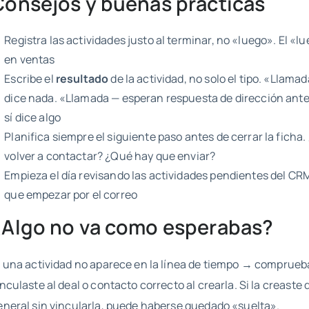
Consejos y buenas prácticas
Registra las actividades justo al terminar, no «luego». El «l
en ventas
Escribe el
resultado
de la actividad, no solo el tipo. «Llama
dice nada. «Llamada — esperan respuesta de dirección ante
sí dice algo
Planifica siempre el siguiente paso antes de cerrar la ficha
volver a contactar? ¿Qué hay que enviar?
Empieza el día revisando las actividades pendientes del CRM
que empezar por el correo
¿Algo no va como esperabas?
i una actividad no aparece en la línea de tiempo → comprueb
inculaste al deal o contacto correcto al crearla. Si la creaste 
eneral sin vincularla, puede haberse quedado «suelta».