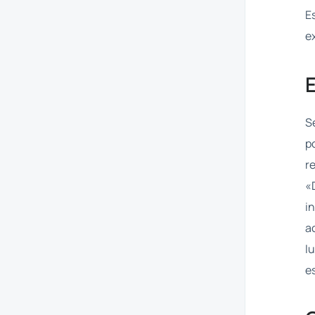
E
e
S
p
r
«
i
a
l
e