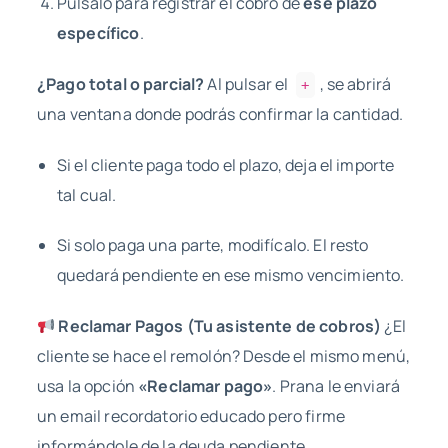
Púlsalo para registrar el cobro de
ese plazo
específico
.
¿Pago total o parcial?
Al pulsar el
, se abrirá
+
una ventana donde podrás confirmar la cantidad.
Si el cliente paga todo el plazo, deja el importe
tal cual.
Si solo paga una parte, modifícalo. El resto
quedará pendiente en ese mismo vencimiento.
Reclamar Pagos (Tu asistente de cobros)
¿El
cliente se hace el remolón? Desde el mismo menú,
usa la opción
«Reclamar pago»
. Prana le enviará
un email recordatorio educado pero firme
informándole de la deuda pendiente.