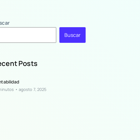
scar
Buscar
ecent Posts
tabilidad
minutos
agosto 7, 2025