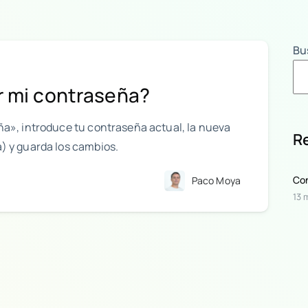
Bu
 mi contraseña?
ña», introduce tu contraseña actual, la nueva
R
) y guarda los cambios.
Con
Paco Moya
13 